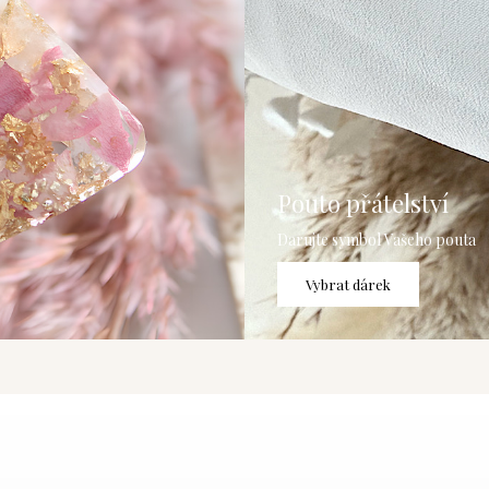
Pouto přátelství
Darujte symbol Vašeho pouta
Vybrat dárek