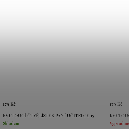
179 Kč
179 Kč
KVETOUCÍ ČTYŘLÍSTEK PANÍ UČITELCE 15
KVETOUCÍ 
Skladem
Vyprodáno