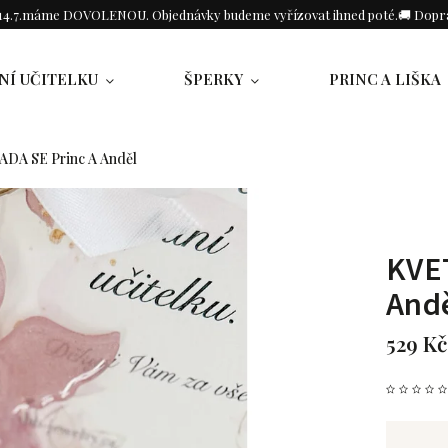
o 14.7.máme DOVOLENOU. Objednávky budeme vyřízovat ihned poté.🚚 Dopra
NÍ UČITELKU
ŠPERKY
PRINC A LIŠKA
DA SE Princ A Anděl
KVE
And
529 Kč