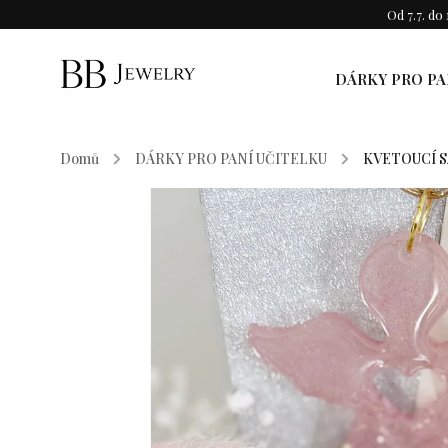
Od 7.7. d
DÁRKY PRO PA
Domů
/
DÁRKY PRO PANÍ UČITELKU
/
KVETOUCÍ SA