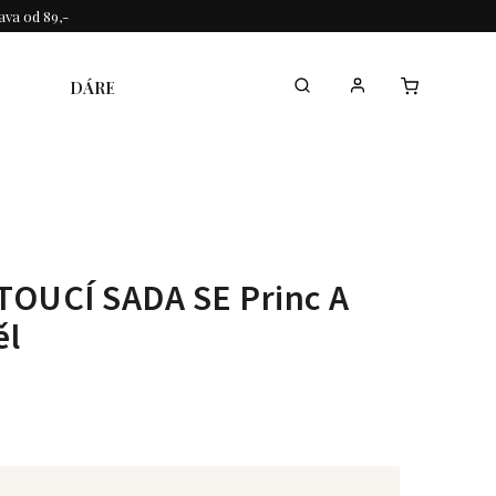
va od 89,-
DÁREK KE DNI MAMINEK
KOLEKCE
TOUCÍ SADA SE Princ A
ěl