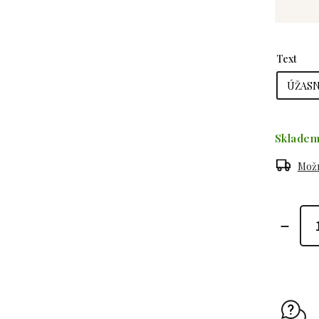
Text
Sklade
Možn