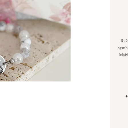
Ruč
symbo
Malý
✦