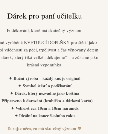
Dárek pro paní učitelku
Poděkování, které má skutečný význam.
ně vyráběné KVETOUCÍ DOPLŇKY pro štěstí jako
l vděčnosti za péči, trpělivost a čas věnovaný dětem.
 dárek, který říká velké „děkujeme“ – a zůstane jako
krásná vzpomínka.
✦ Ruční výroba – každý kus je originál
✦ Symbol štěstí a poděkování
✦ Dárek, který nezvadne jako květina
 Připraveno k darování (krabička + dárková karta)
✦ Velikost cca 10cm a 18cm náramek
✦ Ideální na konec školního roku
Darujte něco, co má skutečný význam 💛