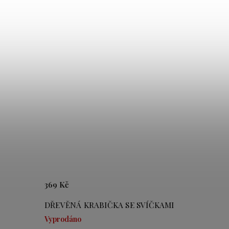
369 Kč
 1
DŘEVĚNÁ KRABIČKA SE SVÍČKAMI
Vyprodáno