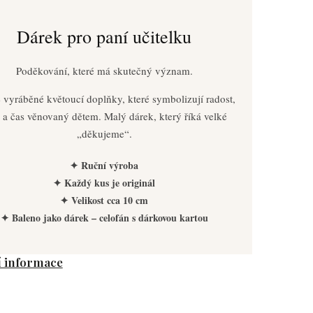
Dárek pro paní učitelku
Poděkování, které má skutečný význam.
 vyráběné květoucí doplňky, které symbolizují radost,
 a čas věnovaný dětem. Malý dárek, který říká velké
„děkujeme“.
✦ Ruční výroba
✦ Každý kus je originál
✦ Velikost cca 10 cm
✦ Baleno jako dárek – celofán s dárkovou kartou
í informace