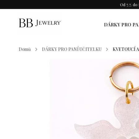
Od 7.7. d
DÁRKY PRO PA
Domů
/
DÁRKY PRO PANÍ UČITELKU
/
KVETOUCÍ A