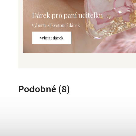
Dárek pro paní učitelku
Vyberte si kvetoucí dárek
Vybrat dárek
Podobné (8)