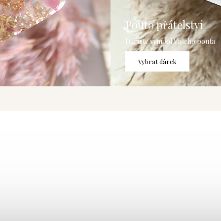
Pouto přátelství
Darujte symbol Vašeho pouta
Vybrat dárek