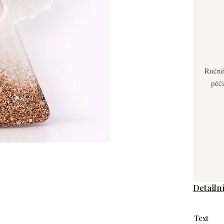
Ručně
péči
Detailn
Text