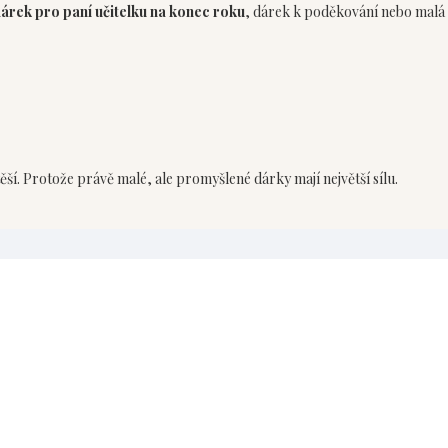
árek pro paní učitelku na konec roku
, dárek k poděkování nebo malá
ěší. Protože právě malé, ale promyšlené dárky mají největší sílu.