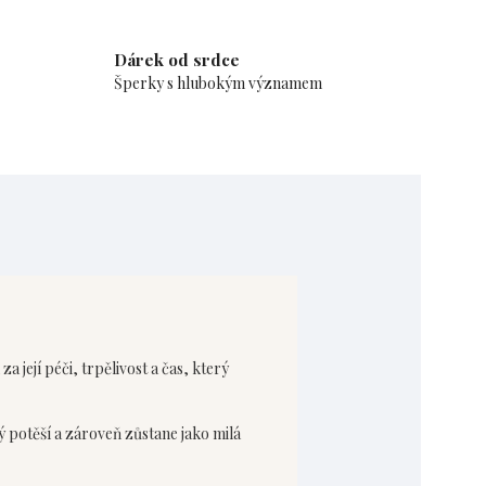
Dárek od srdce
Šperky s hlubokým významem
 její péči, trpělivost a čas, který
ý potěší a zároveň zůstane jako milá