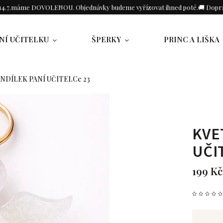
o 14.7.máme DOVOLENOU. Objednávky budeme vyřízovat ihned poté.🚚 Dopra
NÍ UČITELKU
ŠPERKY
PRINC A LIŠKA
NDÍLEK PANÍ UČITELCe 23
KVE
UČI
199 Kč