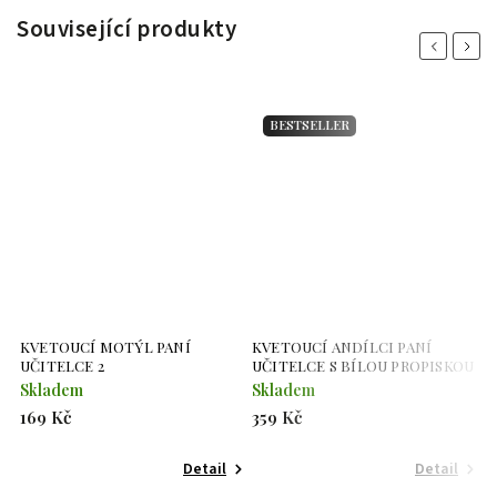
Související produkty
Previous
Next
BESTSELLER
KVETOUCÍ MOTÝL PANÍ
KVETOUCÍ ANDÍLCI PANÍ
K
UČITELCE 2
UČITELCE S BÍLOU PROPISKOU
U
Skladem
Skladem
S
169 Kč
359 Kč
3
Detail
Detail