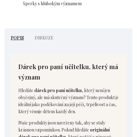
Šperky s hlubokým významem
POPIS
DISKUZE
Dárek pro paní učitelku, který má
význam
Hledáte
dárek pro paní učitelku
, který není jen
obyčejný, ale má skutečný význam? Tento produkt je
ideální jako poděkování za její péči, trpělivost a čas,
který věnuje dětem každý den.
Naše produkty jsou navrženy tak, aby se staly
krásnou vzpomínkou. Pokud hledáte
originální
dárek pro paní učitelku
, který potěší a zároveň