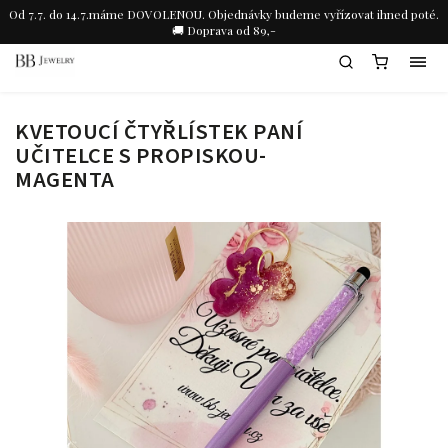
Od 7.7. do 14.7.máme DOVOLENOU. Objednávky budeme vyřízovat ihned poté.
🚚 Doprava od 89,-
KVETOUCÍ ČTYŘLÍSTEK PANÍ
UČITELCE S PROPISKOU-
MAGENTA