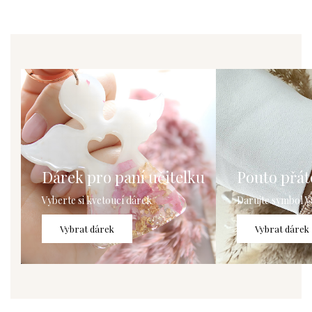
Dárek pro paní učitelku
Pouto přáte
Vyberte si kvetoucí dárek
Darujte symbol V
Vybrat dárek
Vybrat dárek