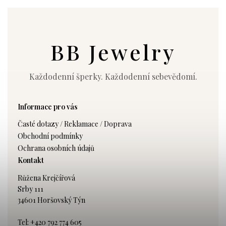
BB Jewelry
Každodenní šperky. Každodenní sebevědomí.
Informace pro vás
Časté dotazy / Reklamace / Doprava
Obchodní podmínky
Ochrana osobních údajů
Kontakt
Růžena Krejčířová
Srby 111
34601 Horšovský Týn
Tel: +420 792 774 605