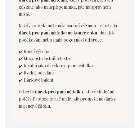
zůstane jako milá připomínka, jste na správném
místě.
Každý kousek může nést osobní význam – ať už jako
dárek pro paní učitelku na konec roku
, dárek k
poděkování nebo malá pozornost od srdce.
✔️ Ruční výroba
✔️ Možnost vlastního textu
✔️ Ideální jako dárek pro paní učitelku
✔️ Rychlé odeslání
✔️ Dárkové balení
Vyberte
dárek pro paní učitelku
, který skutečně
potěší. Protože právě malé, ale promyšlené dárky
mají největší sílu.