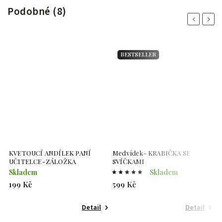
Podobné (8)
Previous
Next
BESTSELLER
KVETOUCÍ ANDÍLEK PANÍ
Medvídek- KRABIČKA SE
K
UČITELCE-ZÁLOŽKA
SVÍČKAMI
U
Skladem
Skladem
S
199 Kč
599 Kč
3
Detail
Detail