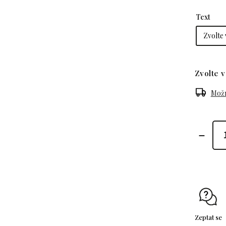
Text
Zvolte v
Možn
Zeptat se