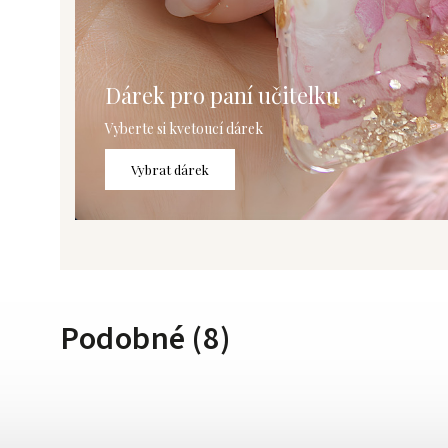
Dárek pro paní učitelku
Vyberte si kvetoucí dárek
Vybrat dárek
Podobné (8)