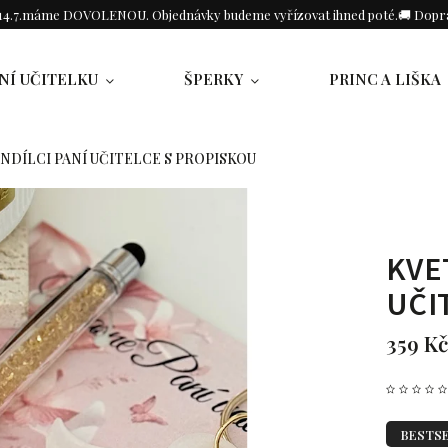
o 14.7.máme DOVOLENOU. Objednávky budeme vyřízovat ihned poté.🚚 Dopra
NÍ UČITELKU
ŠPERKY
PRINC A LIŠKA
NDÍLCI PANÍ UČITELCE S PROPISKOU
KVE
UČI
359 Kč
BESTS