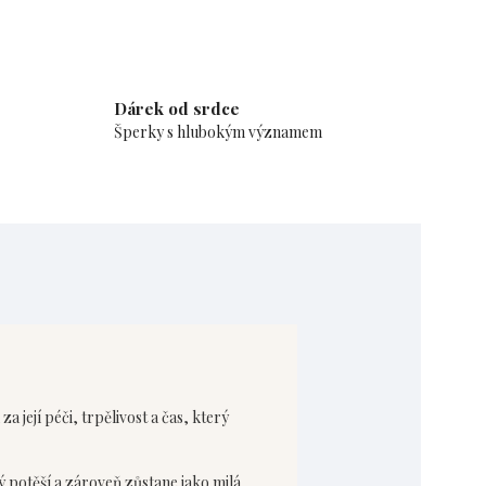
Dárek od srdce
Šperky s hlubokým významem
 její péči, trpělivost a čas, který
ý potěší a zároveň zůstane jako milá