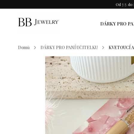
Od 7.7. d
DÁRKY PRO PA
Domů
/
DÁRKY PRO PANÍ UČITELKU
/
KVETOUCÍ A