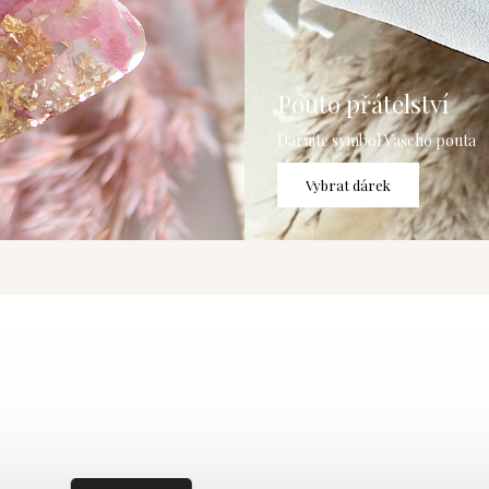
Pouto přátelství
Darujte symbol Vašeho pouta
Vybrat dárek