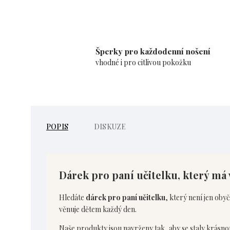
Šperky pro každodenní nošení
vhodné i pro citlivou pokožku
POPIS
DISKUZE
Dárek pro paní učitelku, který má
Hledáte
dárek pro paní učitelku
, který není jen oby
věnuje dětem každý den.
Naše produkty jsou navrženy tak, aby se staly krás