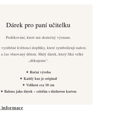
Dárek pro paní učitelku
Poděkování, které má skutečný význam.
 vyráběné květoucí doplňky, které symbolizují radost,
 a čas věnovaný dětem. Malý dárek, který říká velké
„děkujeme“.
✦ Ruční výroba
✦ Každý kus je originál
✦ Velikost cca 10 cm
✦ Baleno jako dárek – celofán s dárkovou kartou
í informace