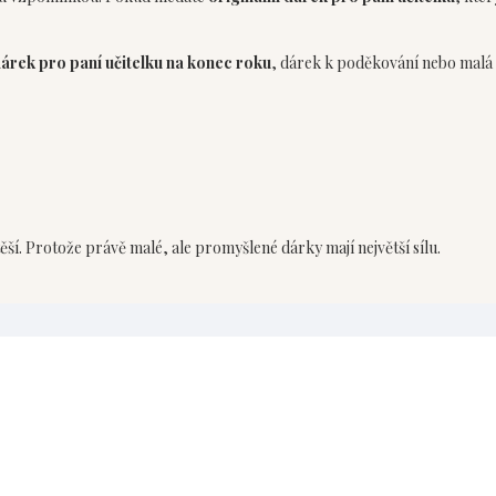
árek pro paní učitelku na konec roku
, dárek k poděkování nebo malá
ěší. Protože právě malé, ale promyšlené dárky mají největší sílu.