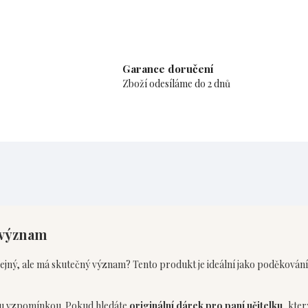
Garance doručení
Zboží odesíláme do 2 dnů
 význam
čejný, ale má skutečný význam? Tento produkt je ideální jako poděkování za
nou vzpomínkou. Pokud hledáte
originální dárek pro paní učitelku
, kter