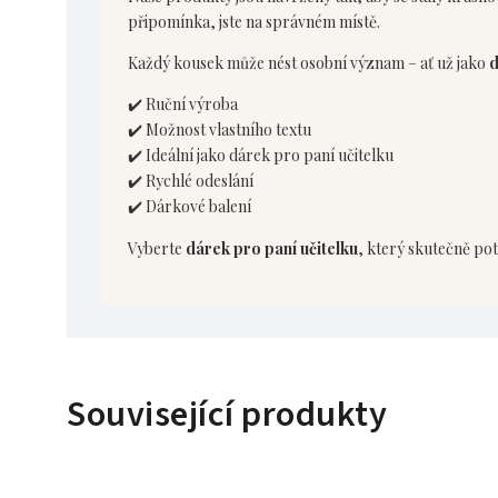
připomínka, jste na správném místě.
Každý kousek může nést osobní význam – ať už jako
d
✔️ Ruční výroba
✔️ Možnost vlastního textu
✔️ Ideální jako dárek pro paní učitelku
✔️ Rychlé odeslání
✔️ Dárkové balení
Vyberte
dárek pro paní učitelku
, který skutečně pot
Související produkty