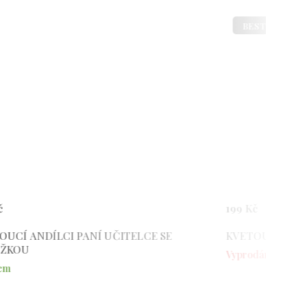
BESTSELLER
199 Kč
ANDÍLCI PANÍ UČITELCE SE
U
Vyprodáno