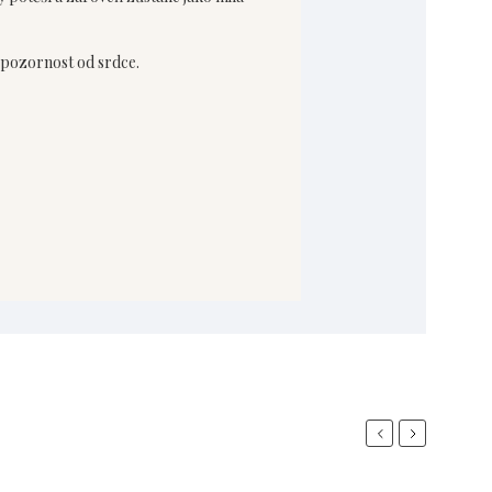
 pozornost od srdce.
Previous
Next