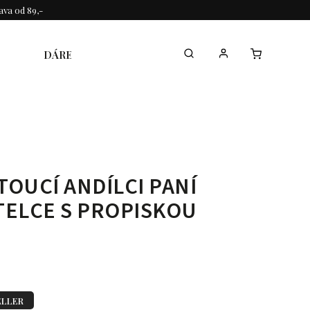
va od 89,-
DÁREK KE DNI MAMINEK
KOLEKCE
TOUCÍ ANDÍLCI PANÍ
TELCE S PROPISKOU
ELLER