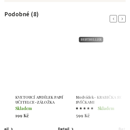
Podobné (8)
Previous
Next
BESTSELLER
KVETOUCÍ ANDÍLEK PANÍ
Medvídek- KRABIČKA SE
K
UČITELCE-ZÁLOŽKA
SVÍČKAMI
U
Skladem
Skladem
S
199 Kč
599 Kč
1
Detail
Detail