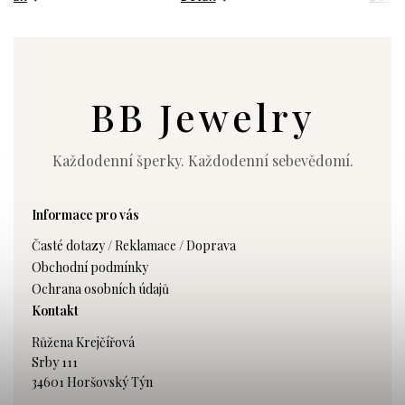
BB Jewelry
Každodenní šperky. Každodenní sebevědomí.
Informace pro vás
Časté dotazy / Reklamace / Doprava
Obchodní podmínky
Ochrana osobních údajů
Kontakt
Růžena Krejčířová
Srby 111
34601 Horšovský Týn