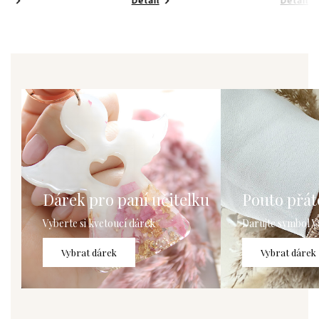
Detail
Detail
Dárek pro paní učitelku
Pouto přáte
Vyberte si kvetoucí dárek
Darujte symbol V
Vybrat dárek
Vybrat dárek