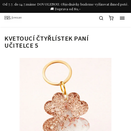
Od 7.7. do 14.7.máme DOVOLENOU. Objednávky budeme vyřízovat ihned poté.
🚚 Doprava od 89,-
KVETOUCÍ ČTYŘLÍSTEK PANÍ
UČITELCE 5