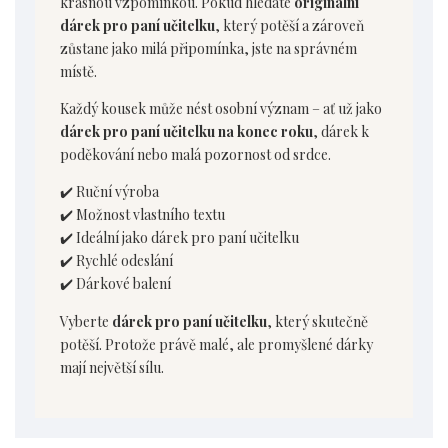
krásnou vzpomínkou. Pokud hledáte
originální
dárek pro paní učitelku
, který potěší a zároveň
zůstane jako milá připomínka, jste na správném
místě.
Každý kousek může nést osobní význam – ať už jako
dárek pro paní učitelku na konec roku
, dárek k
poděkování nebo malá pozornost od srdce.
✔️ Ruční výroba
✔️ Možnost vlastního textu
✔️ Ideální jako dárek pro paní učitelku
✔️ Rychlé odeslání
✔️ Dárkové balení
Vyberte
dárek pro paní učitelku
, který skutečně
potěší. Protože právě malé, ale promyšlené dárky
mají největší sílu.