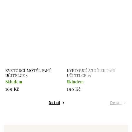
KVETOUCÍ MOTÝL PANÍ
KVETOUCÍ ANDÍLEK PANÍ
K
UČITELCE 5
UČITELCE 29
U
Skladem
Skladem
S
169 Kč
199 Kč
3
Detail
Detail