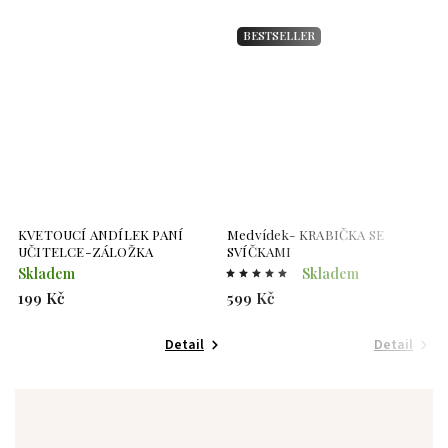
BESTSELLER
KVETOUCÍ ANDÍLEK PANÍ
Medvídek- KRABIČKA SE
K
UČITELCE-ZÁLOŽKA
SVÍČKAMI
U
Skladem
Skladem
S
199 Kč
599 Kč
3
Detail
Detail