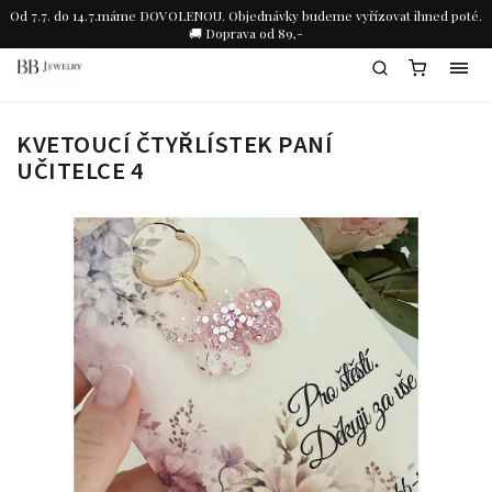
Od 7.7. do 14.7.máme DOVOLENOU. Objednávky budeme vyřízovat ihned poté.
🚚 Doprava od 89,-
KVETOUCÍ ČTYŘLÍSTEK PANÍ
UČITELCE 4