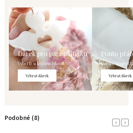
Dárek pro paní učitelku
Pouto přáte
Vyberte si kvetoucí dárek
Darujte symbol V
Vybrat dárek
Vybrat dárek
Podobné (8)
Previous
Next