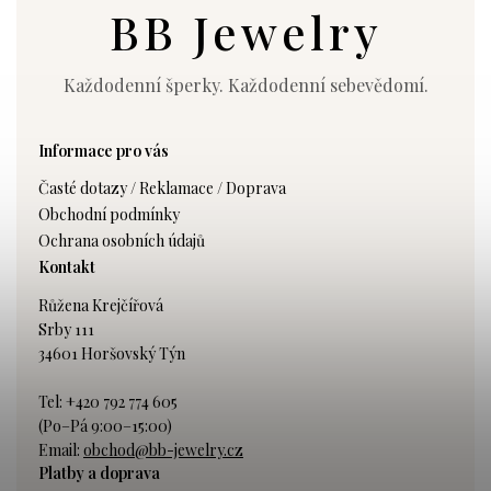
BB Jewelry
Každodenní šperky. Každodenní sebevědomí.
Informace pro vás
Časté dotazy / Reklamace / Doprava
Obchodní podmínky
Ochrana osobních údajů
Kontakt
Růžena Krejčířová
Srby 111
34601 Horšovský Týn
Tel: +420 792 774 605
(Po–Pá 9:00–15:00)
Email:
obchod@bb-jewelry.cz
Platby a doprava