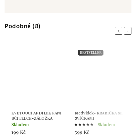
Podobné (8)
Previous
Next
BESTSELLER
KVETOUCÍ ANDÍLEK PANÍ
Medvídek- KRABIČKA SE
K
UČITELCE-ZÁLOŽKA
SVÍČKAMI
U
Skladem
Skladem
S
199 Kč
599 Kč
1