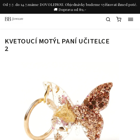
Od 7.7. do 14.7.máme DOVOLENOU. Objednávky budeme vyřízovat ihned poté.
🚚 Doprava od 89,-
KVETOUCÍ MOTÝL PANÍ UČITELCE
2