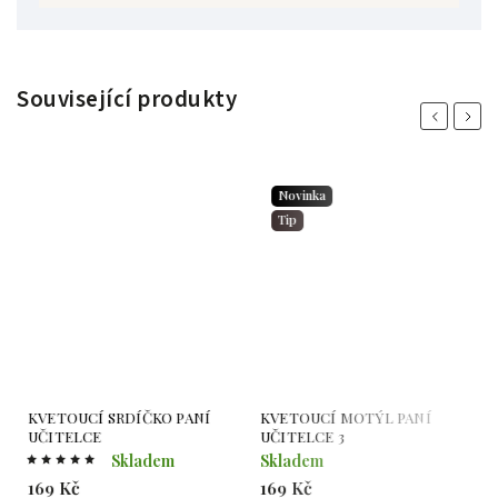
Související produkty
Previous
Next
Novinka
Tip
KVETOUCÍ SRDÍČKO PANÍ
KVETOUCÍ MOTÝL PANÍ
K
UČITELCE
UČITELCE 3
U
Skladem
Skladem
S
169 Kč
169 Kč
1