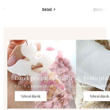
Detail
Detail
Dárek pro paní učitelku
Pouto přáte
Vyberte si kvetoucí dárek
Darujte symbol V
Vybrat dárek
Vybrat dárek