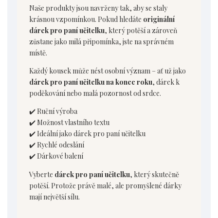
Naše produkty jsou navrženy tak, aby se staly
krásnou vzpomínkou. Pokud hledáte
originální
dárek pro paní učitelku
, který potěší a zároveň
zůstane jako milá připomínka, jste na správném
místě.
Každý kousek může nést osobní význam – ať už jako
dárek pro paní učitelku na konec roku
, dárek k
poděkování nebo malá pozornost od srdce.
✔️ Ruční výroba
✔️ Možnost vlastního textu
✔️ Ideální jako dárek pro paní učitelku
✔️ Rychlé odeslání
✔️ Dárkové balení
Vyberte
dárek pro paní učitelku
, který skutečně
potěší. Protože právě malé, ale promyšlené dárky
mají největší sílu.