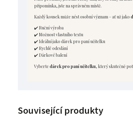
připomínka, jste na správném místě.
Každý kousek může nést osobní význam – ať už jako
d
✔️ Ruční výroba
✔️ Možnost vlastního textu
✔️ Ideální jako dárek pro paní učitelku
✔️ Rychlé odeslání
✔️ Dárkové balení
Vyberte
dárek pro paní učitelku
, který skutečně pot
Související produkty