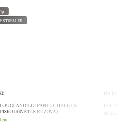
LER
179 Kč
ANDÍLCI PANÍ UČITELCE S
KVETOUCÍ ČTYŘLÍSTE
(SVĚTLE RŮŽOVÁ)
Skladem