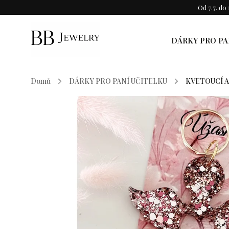
Od 7.7. d
DÁRKY PRO PA
Domů
/
DÁRKY PRO PANÍ UČITELKU
/
KVETOUCÍ A