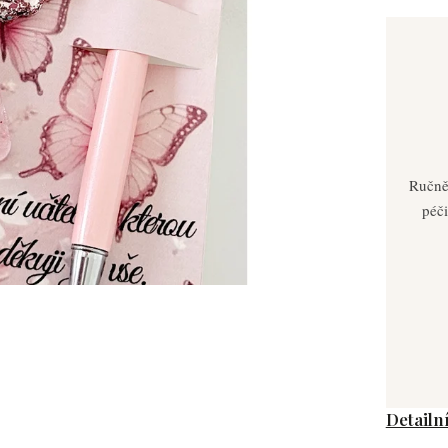
Ručně
péči
Detailn