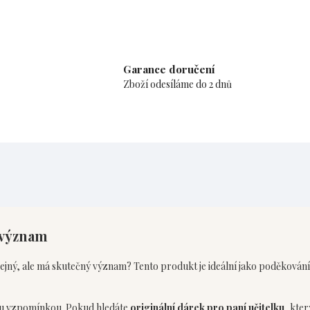
Garance doručení
Zboží odesíláme do 2 dnů
 význam
čejný, ale má skutečný význam? Tento produkt je ideální jako poděkování za
nou vzpomínkou. Pokud hledáte
originální dárek pro paní učitelku
, kter