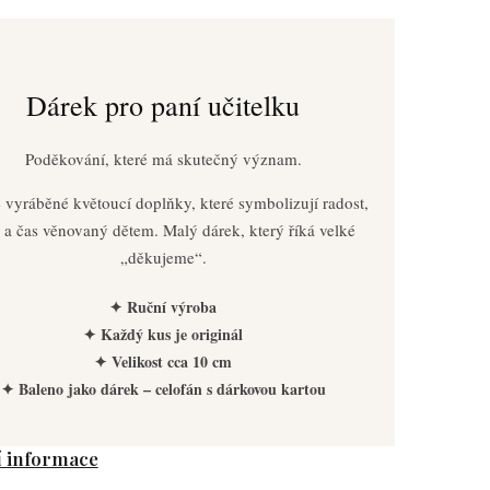
Dárek pro paní učitelku
Poděkování, které má skutečný význam.
 vyráběné květoucí doplňky, které symbolizují radost,
 a čas věnovaný dětem. Malý dárek, který říká velké
„děkujeme“.
✦ Ruční výroba
✦ Každý kus je originál
✦ Velikost cca 10 cm
✦ Baleno jako dárek – celofán s dárkovou kartou
í informace