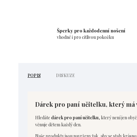
Šperky pro každodenní nošení
vhodné i pro citlivou pokožku
POPIS
DISKUZE
Dárek pro paní učitelku, který má
Hledáte
dárek pro paní učitelku
, který není jen oby
věnuje dětem každý den.
Naše produkty jsou navrženy tak, aby se staly krás