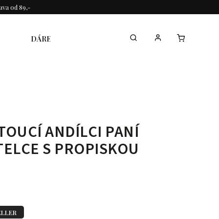
va od 89,-
DÁREK KE DNI MAMINEK
KOLEKCE
TOUCÍ ANDÍLCI PANÍ
TELCE S PROPISKOU
ELLER