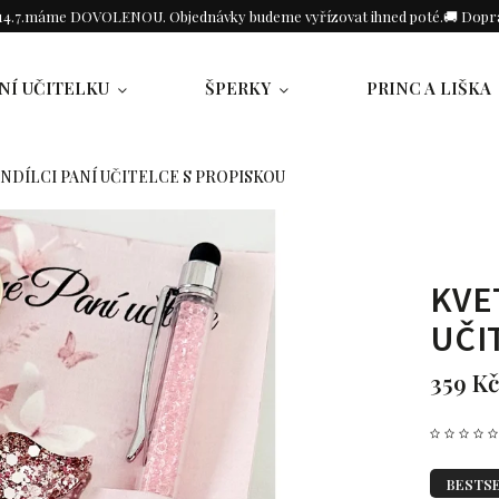
o 14.7.máme DOVOLENOU. Objednávky budeme vyřízovat ihned poté.🚚 Dopra
NÍ UČITELKU
ŠPERKY
PRINC A LIŠKA
NDÍLCI PANÍ UČITELCE S PROPISKOU
KVE
UČI
359 Kč
BESTS