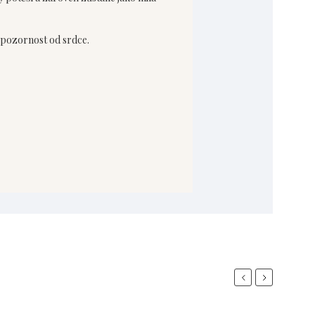
 pozornost od srdce.
Previous
Next