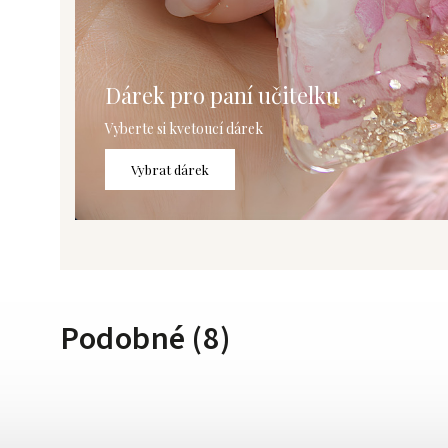
Dárek pro paní učitelku
Vyberte si kvetoucí dárek
Vybrat dárek
Podobné (8)