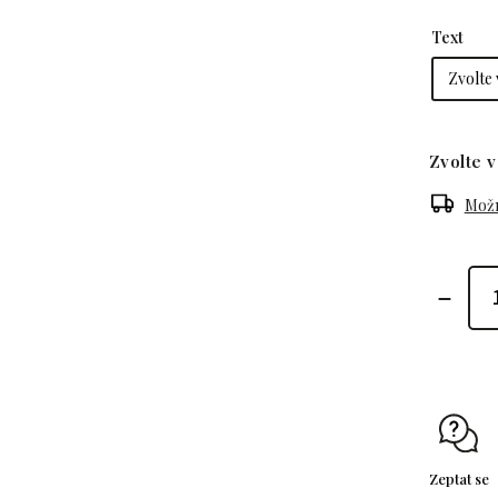
Text
Zvolte v
Možn
Zeptat se