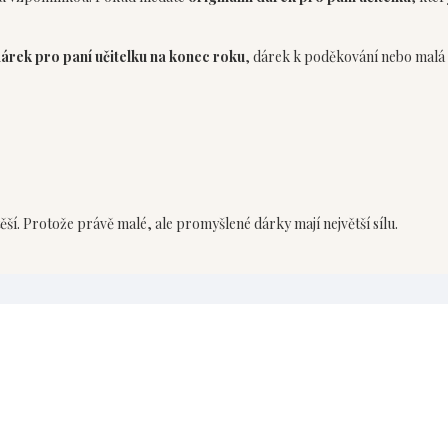
árek pro paní učitelku na konec roku
, dárek k poděkování nebo malá
ěší. Protože právě malé, ale promyšlené dárky mají největší sílu.