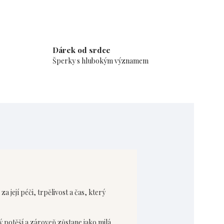
Dárek od srdce
Šperky s hlubokým významem
 její péči, trpělivost a čas, který
ý potěší a zároveň zůstane jako milá