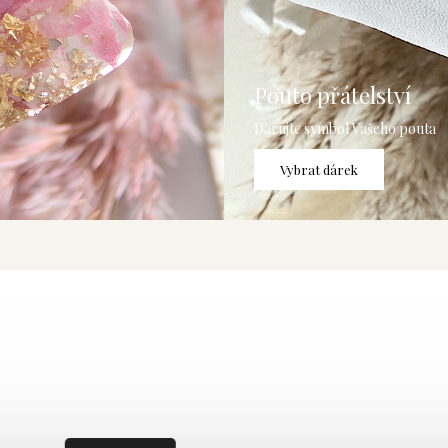
Pouto přátelství
Darujte symbol Vašeho pouta
Vybrat dárek