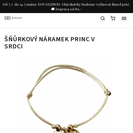
Od 7.7. do 14.7.máme DOVOLENOU. Objednávky budeme vyřízovat ihned poté.
🚚 Doprava od 89,-
ŠŇŮRKOVÝ NÁRAMEK PRINC V
SRDCI