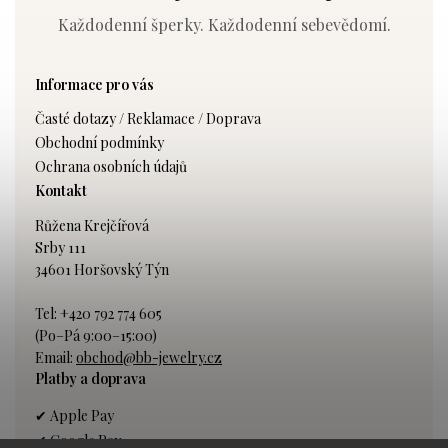
Každodenní šperky. Každodenní sebevědomí.
Informace pro vás
Časté dotazy / Reklamace / Doprava
Obchodní podmínky
Ochrana osobních údajů
Kontakt
Růžena Krejčířová
Srby 111
34601 Horšovský Týn
Tel: +420 792 774 605
(Po–Pá 9:00–15:00)
Email:
obchod@bb-jewelry.cz
Platby a doprava
✔ Apple Pay
✔ Google Pay