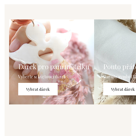
Dárek pro paní učitelku
Pouto přáte
Vyberte si kvetoucí dárek
Darujte symbol V
Vybrat dárek
Vybrat dárek