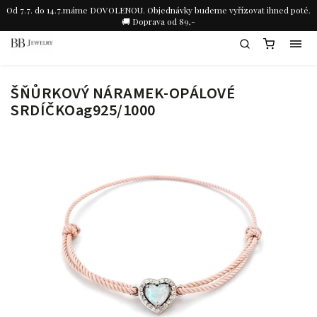
Od 7.7. do 14.7.máme DOVOLENOU. Objednávky budeme vyřízovat ihned poté.
🚚 Doprava od 89,-
ŠŇŮRKOVÝ NÁRAMEK-OPÁLOVÉ
SRDÍČKOag925/1000