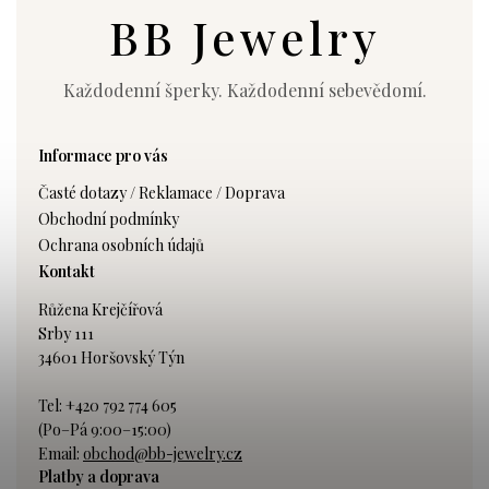
BB Jewelry
Každodenní šperky. Každodenní sebevědomí.
Informace pro vás
Časté dotazy / Reklamace / Doprava
Obchodní podmínky
Ochrana osobních údajů
Kontakt
Růžena Krejčířová
Srby 111
34601 Horšovský Týn
Tel: +420 792 774 605
(Po–Pá 9:00–15:00)
Email:
obchod@bb-jewelry.cz
Platby a doprava