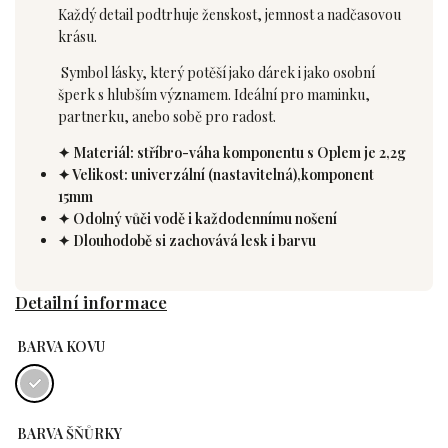
Každý detail podtrhuje ženskost, jemnost a nadčasovou
krásu.
Symbol lásky, který potěší jako dárek i jako osobní
šperk s hlubším významem. Ideální pro maminku,
partnerku, anebo sobě pro radost.
✦ Materiál: stříbro-váha komponentu s Oplem je 2,2g
✦ Velikost: univerzální (nastavitelná),komponent
15mm
✦ Odolný vůči vodě i každodennímu nošení
✦ Dlouhodobě si zachovává lesk i barvu
Detailní informace
BARVA KOVU
BARVA ŠŇŮRKY