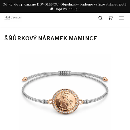
Od 7.7. do 14.7.máme DOVOLENOU. Objednávky budeme vyřízovat ihned poté.
🚚 Doprava od 89,-
ŠŇŮRKOVÝ NÁRAMEK MAMINCE