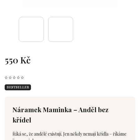
550 Kč
BESTSELLER
Náramek Maminka – Anděl bez
křídel
Říká se, že andělé existují. Jen někdy nemají křídla – říkáme