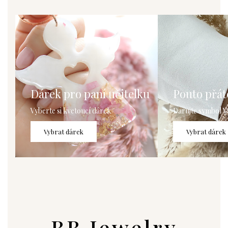
Dárek pro paní učitelku
Pouto přáte
Vyberte si kvetoucí dárek
Darujte symbol V
Vybrat dárek
Vybrat dárek
BB Jewelry