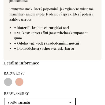
jim maminka.
Jemný náramek, který připomíná, jak výjimečné místo má
maminka v našem životě. Nadčasový šperk, který potěší a
zahřeje u srdce.
✦ Materiál: kvalitní chirurgická ocel
✦ Velikost: univerzální (nastavitelná),komponent
15mm
✦ Odolný vůči vodě i každodennímu nošení
✦ Dlouhodobě si zachovává lesk i barvu
Detailní informace
BARVA KOVU
BARVA ŠŇŮRKY