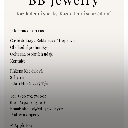
Každodenní šperky. Každodenní sebevědomí.
Informace pro vás
Časté dotazy / Reklamace / Doprava
Obchodní podmínky
Ochrana osobních údajů
Kontakt
Růžena Krejčířová
Srby 111
34601 Horšovský Týn
Tel: +420 792 774 605
(Po–Pá 9:00–15:00)
Email:
obchod@bb-jewelry.cz
Platby a doprava
✔ Apple Pay