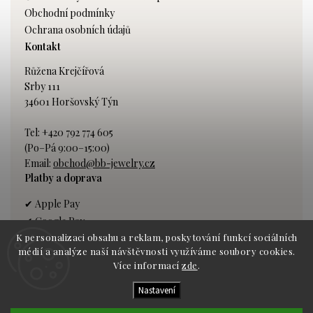
Obchodní podmínky
Ochrana osobních údajů
Kontakt
Růžena Krejčířová
Srby 111
34601 Horšovský Týn
Tel: +420 792 774 605
(Po–Pá 9:00–15:00)
Email:
obchod@bb-jewelry.cz
Platby a doprava
✔ Apple Pay
✔ Google Pay
K personalizaci obsahu a reklam, poskytování funkcí sociálních
✔ Platba kartou
médií a analýze naší návštěvnosti využíváme soubory cookies.
✔ Bankovní převod
Více informací
zde
.
Nastavení
Dopravce:
GLS kurýr