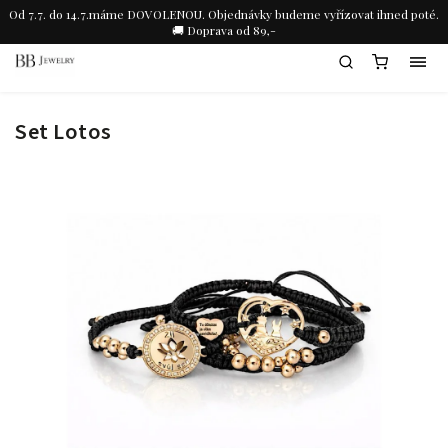
Od 7.7. do 14.7.máme DOVOLENOU. Objednávky budeme vyřízovat ihned poté.
🚚 Doprava od 89,-
Set Lotos