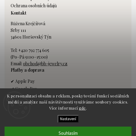
Ochrana osobních údajů
Kontakt
Růžena Krejčířová
Srby 111
34601 Horšovský Týn
Tel: +420 792 774 605
(Po–Pá 9:00–15:00)
Email:
obchod@bb-jewelry.cz
Platby a doprava
✔ Apple Pay
✔ Google Pay
K personalizaci obsahu a reklam, poskytování funkcí sociálních
✔ Platba kartou
médií a analýze naší návštěvnosti využíváme soubory cookies.
✔ Bankovní převod
Více informací
zde
.
Nastavení
Dopravce:
GLS kurýr
Souhlasím