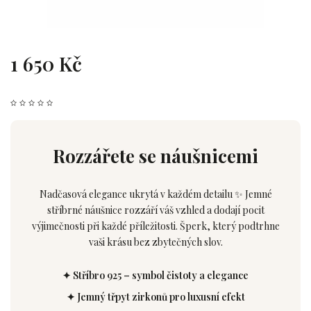
1 650 Kč
Rozzářete se náušnicemi
Nadčasová elegance ukrytá v každém detailu ✨ Jemné
stříbrné náušnice rozzáří váš vzhled a dodají pocit
výjimečnosti při každé příležitosti. Šperk, který podtrhne
vaši krásu bez zbytečných slov.
✦ Stříbro 925 – symbol čistoty a elegance
✦ Jemný třpyt zirkonů pro luxusní efekt