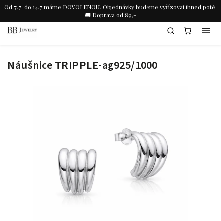
Od 7.7. do 14.7.máme DOVOLENOU. Objednávky budeme vyřízovat ihned poté.
🚚 Doprava od 89,-
Náušnice TRIPPLE-ag925/1000