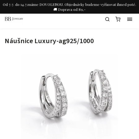
Od 7.7. do 14.7.máme DOVOLENOU. Objednávky budeme vyřízovat ihned poté.
🚚 Doprava od 89,-
Náušnice Luxury-ag925/1000