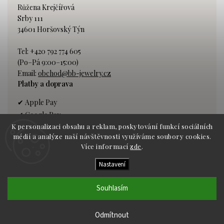
Růžena Krejčířová
Srby 111
34601 Horšovský Týn
Tel: +420 792 774 605
(Po–Pá 9:00–15:00)
Email:
obchod@bb-jewelry.cz
Platby a doprava
✔ Apple Pay
✔ Google Pay
K personalizaci obsahu a reklam, poskytování funkcí sociálních
✔ Platba kartou
médií a analýze naší návštěvnosti využíváme soubory cookies.
✔ Bankovní převod
Více informací
zde
.
Nastavení
Dopravce:
GLS kurýr
Souhlasím
Copyright 2026 BB Jewelry. Všechna práva vyhrazena.
Vytvořil
Shoptet
|
Shoptak
Odmítnout