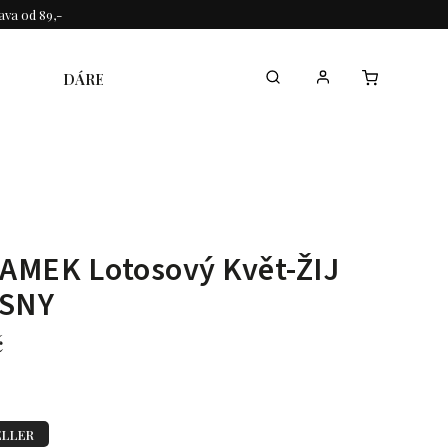
va od 89,-
DÁREK KE DNI MAMINEK
KOLEKCE
AMEK Lotosový Květ-ŽIJ
 SNY
č
ELLER