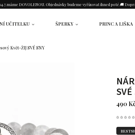
o 14.7.máme DOVOLENOU. Objednávky budeme vyřízovat ihned poté.🚚 Dopra
NÍ UČITELKU
ŠPERKY
PRINC A LIŠKA
ový Květ-ŽIJ SVÉ SNY
NÁR
SVÉ
490 K
BESTS