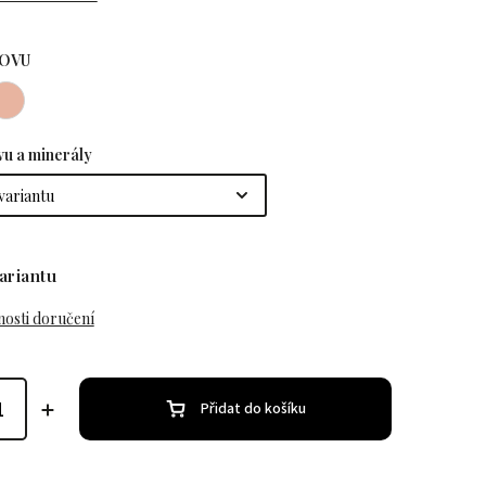
KOVU
vu a minerály
ariantu
osti doručení
Přidat do košíku