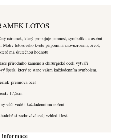
RAMEK LOTOS
ný náramek, který propojuje jemnost, symboliku a osobní
 Motiv lotosového květu připomíná znovuzrození, život,
které má skutečnou hodnotu.
ce přírodního kamene a chirurgické oceli vytváří
ový šperk, který se stane vaším každodenním symbolem.
riál:
prémiová ocel
kost:
17,5cm
ný vůči vodě i každodennímu nošení
odobě si zachovává svůj vzhled i lesk
í informace