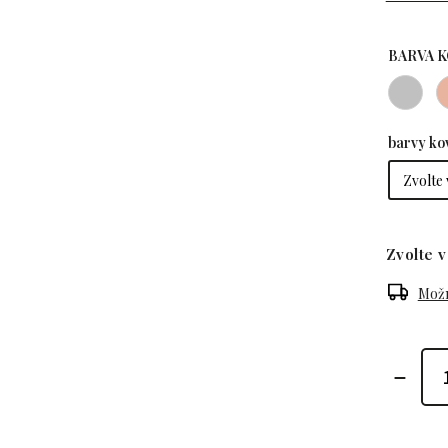
BARVA 
barvy ko
Zvolte v
Možn