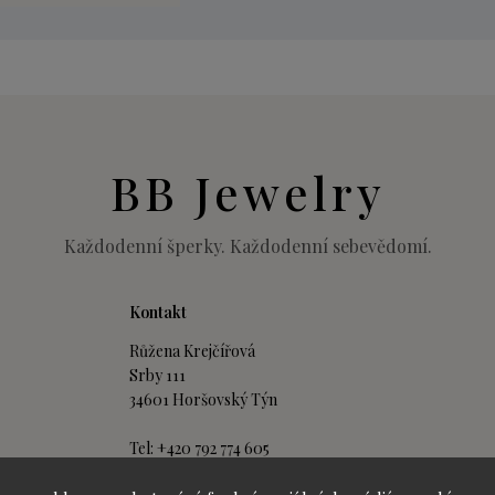
BB Jewelry
Každodenní šperky. Každodenní sebevědomí.
Kontakt
Růžena Krejčířová
Srby 111
34601 Horšovský Týn
Tel: +420 792 774 605
(Po–Pá 9:00–15:00)