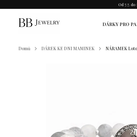
Od 7.7. d
DÁRKY PRO PA
Domů
/
DÁREK KE DNI MAMINEK
/
NÁRAMEK Lotos