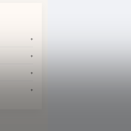
+
+
+
+