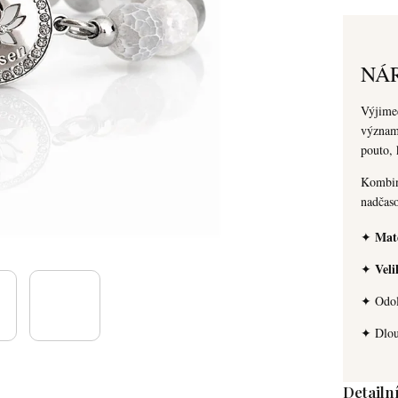
NÁ
Výjimeč
význam.
pouto, 
Kombina
nadčas
Mate
✦
Veli
✦
✦ Odol
✦ Dlouh
Detailn