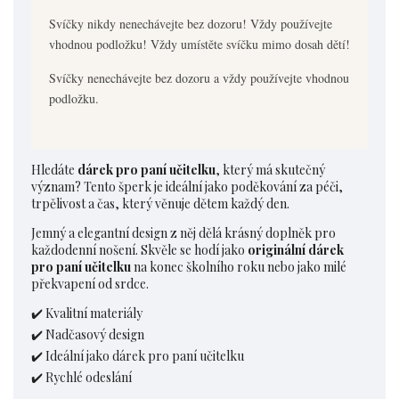
Svíčky nikdy nenechávejte bez dozoru! Vždy používejte
vhodnou podložku! Vždy umístěte svíčku mimo dosah dětí!
Svíčky nenechávejte bez dozoru a vždy používejte vhodnou
podložku.
Hledáte
dárek pro paní učitelku
, který má skutečný
význam? Tento šperk je ideální jako poděkování za péči,
trpělivost a čas, který věnuje dětem každý den.
Jemný a elegantní design z něj dělá krásný doplněk pro
každodenní nošení. Skvěle se hodí jako
originální dárek
pro paní učitelku
na konec školního roku nebo jako milé
překvapení od srdce.
✔️ Kvalitní materiály
✔️ Nadčasový design
✔️ Ideální jako dárek pro paní učitelku
✔️ Rychlé odeslání