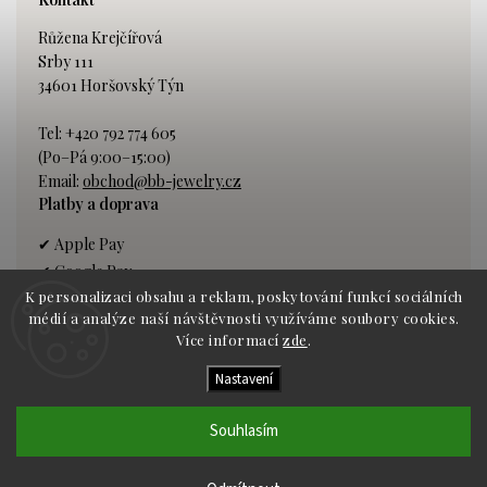
Růžena Krejčířová
Srby 111
34601 Horšovský Týn
Tel: +420 792 774 605
(Po–Pá 9:00–15:00)
Email:
obchod@bb-jewelry.cz
Platby a doprava
✔ Apple Pay
✔ Google Pay
K personalizaci obsahu a reklam, poskytování funkcí sociálních
✔ Platba kartou
médií a analýze naší návštěvnosti využíváme soubory cookies.
✔ Bankovní převod
Více informací
zde
.
Nastavení
Dopravce:
GLS kurýr
Souhlasím
Copyright 2026 BB Jewelry. Všechna práva vyhrazena.
Vytvořil
Shoptet
|
Shoptak