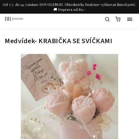
Od 7.7. do 14.7.máme DOVOLENOU. Objednávky budeme vyřízovat ihned poté.
🚚 Doprava od 89,-
Medvídek- KRABIČKA SE SVÍČKAMI