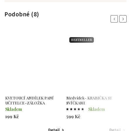
Podobné (8)
Previous
Next
BESTSELLER
KVETOUCÍ ANDÍLEK PANÍ
Medvídek- KRABIČKA SE
K
UČITELCE-ZÁLOŽKA
SVÍČKAMI
U
Skladem
Skladem
S
199 Kč
599 Kč
1
Detail
Detail