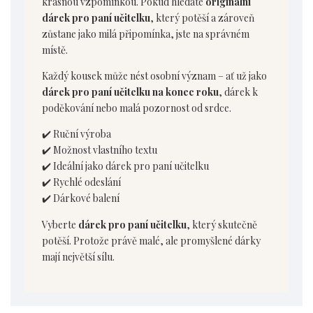
krásnou vzpomínkou. Pokud hledáte
originální
dárek pro paní učitelku
, který potěší a zároveň
zůstane jako milá připomínka, jste na správném
místě.
Každý kousek může nést osobní význam – ať už jako
dárek pro paní učitelku na konec roku
, dárek k
poděkování nebo malá pozornost od srdce.
✔️ Ruční výroba
✔️ Možnost vlastního textu
✔️ Ideální jako dárek pro paní učitelku
✔️ Rychlé odeslání
✔️ Dárkové balení
Vyberte
dárek pro paní učitelku
, který skutečně
potěší. Protože právě malé, ale promyšlené dárky
mají největší sílu.