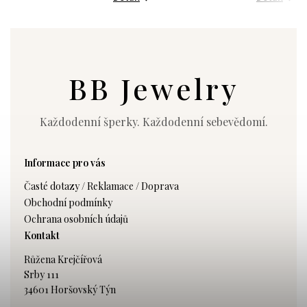
BB Jewelry
Každodenní šperky. Každodenní sebevědomí.
Informace pro vás
Časté dotazy / Reklamace / Doprava
Obchodní podmínky
Ochrana osobních údajů
Kontakt
Růžena Krejčířová
Srby 111
34601 Horšovský Týn