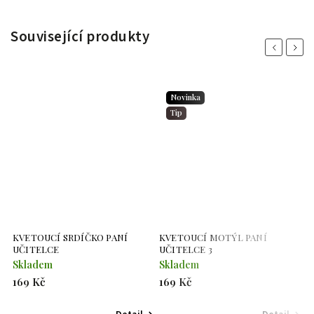
Související produkty
Previous
Next
Novinka
Tip
KVETOUCÍ SRDÍČKO PANÍ
KVETOUCÍ MOTÝL PANÍ
K
UČITELCE
UČITELCE 3
U
Skladem
Skladem
S
169 Kč
169 Kč
1