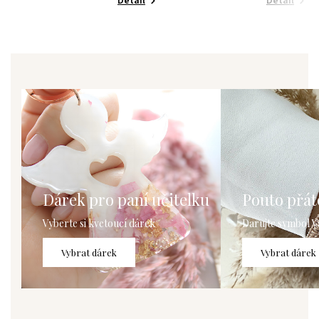
Detail
Detail
Dárek pro paní učitelku
Pouto přáte
Vyberte si kvetoucí dárek
Darujte symbol V
Vybrat dárek
Vybrat dárek