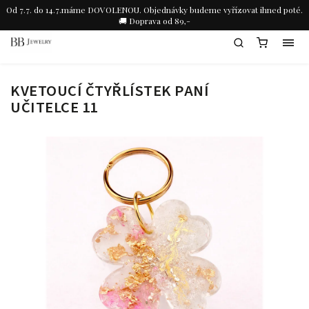
Od 7.7. do 14.7.máme DOVOLENOU. Objednávky budeme vyřízovat ihned poté.
🚚 Doprava od 89,-
KVETOUCÍ ČTYŘLÍSTEK PANÍ
UČITELCE 11